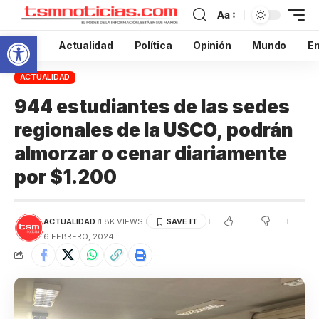
Aa
Abrir barra de herramientas
Inicio
Actualidad
Política
Opinión
Mundo
En
ACTUALIDAD
944 estudiantes de las sedes
regionales de la USCO, podrán
almorzar o cenar diariamente
por $1.200
ACTUALIDAD
1.8K VIEWS
6 FEBRERO, 2024