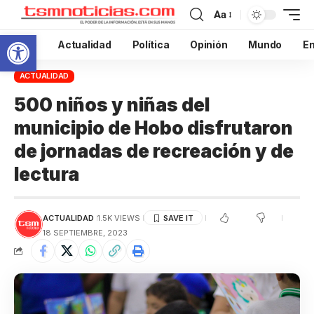
Aa
Abrir barra de herramientas
Inicio
Actualidad
Política
Opinión
Mundo
En
ACTUALIDAD
500 niños y niñas del
municipio de Hobo disfrutaron
de jornadas de recreación y de
lectura
ACTUALIDAD
1.5K VIEWS
18 SEPTIEMBRE, 2023