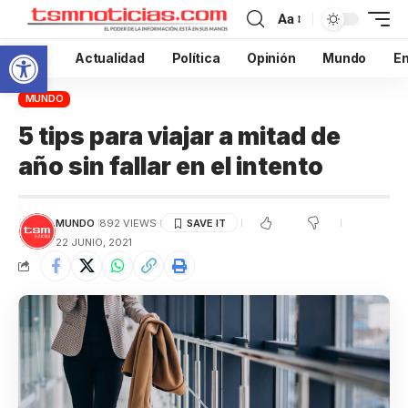
Aa
Abrir barra de herramientas
Inicio
Actualidad
Política
Opinión
Mundo
En
MUNDO
5 tips para viajar a mitad de
año sin fallar en el intento
MUNDO
892 VIEWS
22 JUNIO, 2021