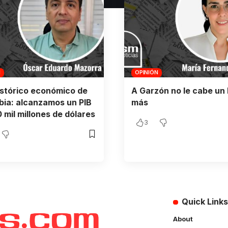
N
OPINIÓN
istórico económico de
A Garzón no le cabe un 
ia: alcanzamos un PIB
más
 mil millones de dólares
3
Quick Links
About