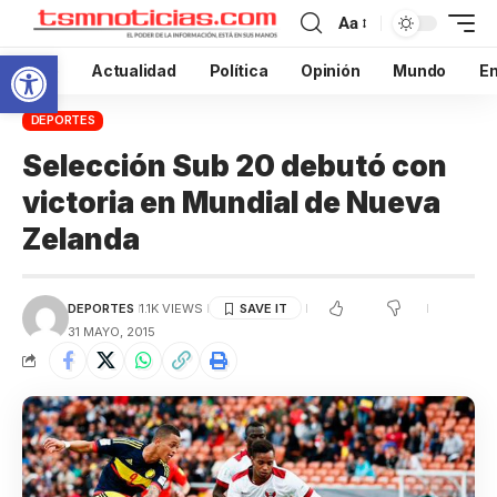
Aa
Abrir barra de herramientas
Inicio
Actualidad
Política
Opinión
Mundo
En
DEPORTES
Selección Sub 20 debutó con
victoria en Mundial de Nueva
Zelanda
DEPORTES
1.1K VIEWS
31 MAYO, 2015