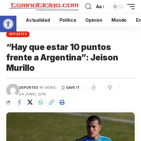
Aa
Abrir barra de herramientas
Inicio
Actualidad
Política
Opinión
Mundo
En
DEPORTES
“Hay que estar 10 puntos
frente a Argentina”: Jeison
Murillo
DEPORTES
1K VIEWS
24 JUNIO, 2015