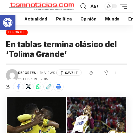
Aa
Abrir barra de herramientas
Inicio
Actualidad
Política
Opinión
Mundo
En
DEPORTES
En tablas termina clásico del
‘Tolima Grande’
DEPORTES
1.7K VIEWS
22 FEBRERO, 2015