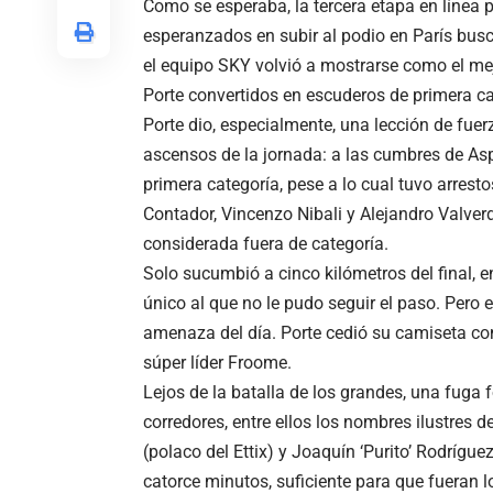
Como se esperaba, la tercera etapa en línea 
esperanzados en subir al podio en París busca
el equipo SKY volvió a mostrarse como el me
Porte convertidos en escuderos de primera cate
Porte dio, especialmente, una lección de fuer
ascensos de la jornada: a las cumbres de Aspe
primera categoría, pese a lo cual tuvo arrest
Contador, Vincenzo Nibali y Alejandro Valverde
considerada fuera de categoría.
Solo sucumbió a cinco kilómetros del final, 
único al que no le pudo seguir el paso. Pero
amenaza del día. Porte cedió su camiseta co
súper líder Froome.
Lejos de la batalla de los grandes, una fuga 
corredores, entre ellos los nombres ilustres
(polaco del Ettix) y Joaquín ‘Purito’ Rodrígu
catorce minutos, suficiente para que fueran 