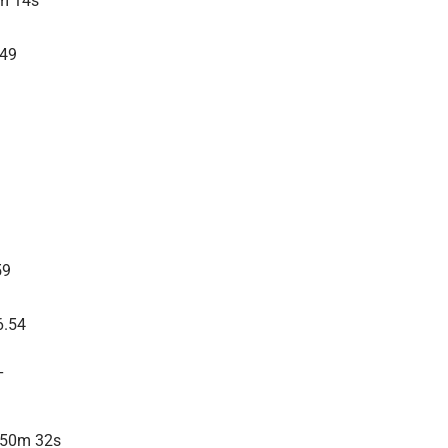
m 14s
.49
59
6.54
T
 50m 32s