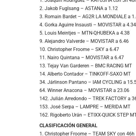
Joaquín Rodríguez – KATUSHA con 5h 40
2. Jakob Fuglsang – ASTANA a 1.12
3. Romain Bardet – AG2R LA MONDIALE a 1
4. Gorka Aguirre Insausti – MOVISTAR a 4.34
5. Louis Meintjes – MTN-QHUBEKA a 4.38
9. Alejandro Valverde – MOVISTAR a 6.46
10. Christopher Froome – SKY a 6.47
11. Nairo Quintana – MOVISTAR a 6.47
13. Tejay Van Garderen – BMC RACING MT
14. Alberto Contador – TINKOFF-SAXO MT
34. Járlinson Pantano – IAM CYCLING a 15.
64. Winner Anacona – MOVISTAR a 23.06
142. Julián Arredondo – TREK FACTORY a 3
153. José Serpa – LAMPRE – MERIDA MT
162. Rigoberto Urán – ETIXX-QUICK STEP M
CLASIFICACIÓN GENERAL
Christopher Froome – TEAM SKY con 46h