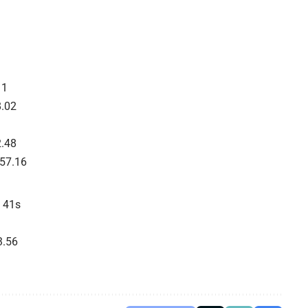
11
8.02
2.48
.57.16
 41s
3.56