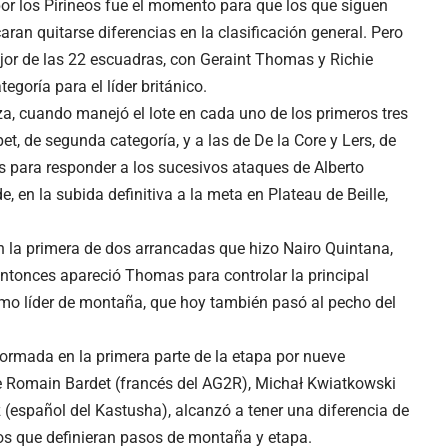
por los Pirineos fue el momento para que los que siguen
ran quitarse diferencias en la clasificación general. Pero
jor de las 22 escuadras, con Geraint Thomas y Richie
goría para el líder británico.
za, cuando manejó el lote en cada uno de los primeros tres
t, de segunda categoría, y a las de De la Core y Lers, de
os para responder a los sucesivos ataques de Alberto
, en la subida definitiva a la meta en Plateau de Beille,
en la primera de dos arrancadas que hizo Nairo Quintana,
 entonces apareció Thomas para controlar la principal
mo líder de montaña, que hoy también pasó al pecho del
formada en la primera parte de la etapa por nueve
 de Romain Bardet (francés del AG2R), Michał Kwiatkowski
ez (español del Kastusha), alcanzó a tener una diferencia de
los que definieran pasos de montaña y etapa.