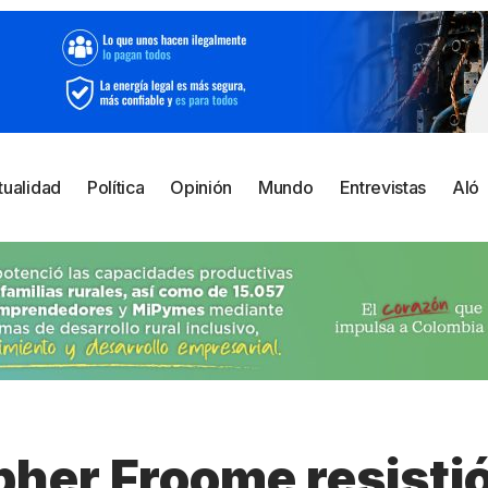
tualidad
Política
Opinión
Mundo
Entrevistas
Aló
her Froome resistió