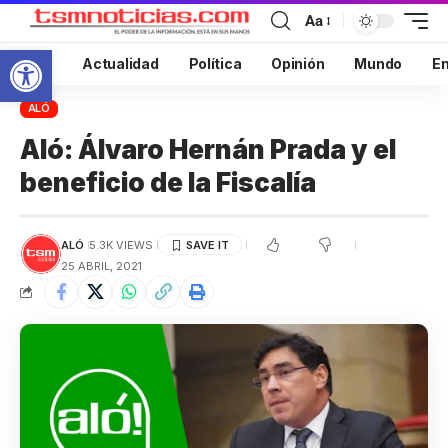
Aa
Abrir barra de herramientas
Inicio
Actualidad
Política
Opinión
Mundo
En
ALÓ
Aló: Álvaro Hernán Prada y el
beneficio de la Fiscalía
ALÓ
5.3K VIEWS
25 ABRIL, 2021