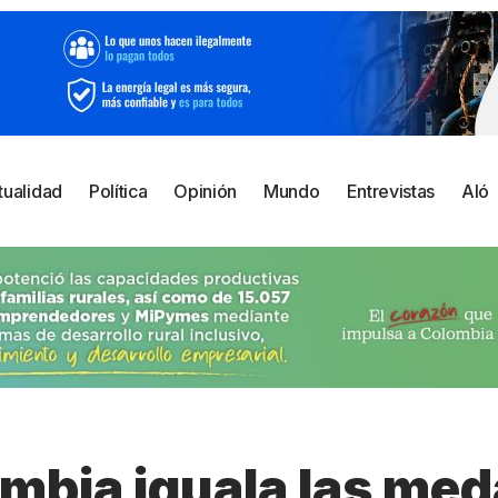
tualidad
Política
Opinión
Mundo
Entrevistas
Aló
mbia iguala las med