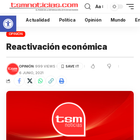
Aa
Abrir barra de herramientas
Inicio
Actualidad
Política
Opinión
Mundo
En
OPINIÓN
Reactivación económica
OPINIÓN
999 VIEWS
6 JUNIO, 2021