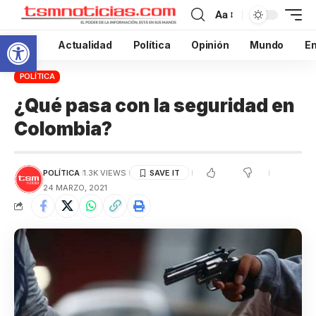
Aa
Abrir barra de herramientas
Inicio
Actualidad
Política
Opinión
Mundo
En
POLÍTICA
¿Qué pasa con la seguridad en
Colombia?
POLÍTICA
1.3K VIEWS
24 MARZO, 2021