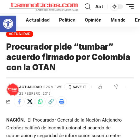
Aa
Abrir barra de herramientas
Inicio
Actualidad
Política
Opinión
Mundo
En
ACTUALIDAD
Procurador pide “tumbar”
acuerdo firmado por Colombia
con la OTAN
ACTUALIDAD
1.2K VIEWS
23 FEBRERO, 2015
NACIÓN.
El Procurador General de la Nación Alejandro
Ordoñez calificó de inconstitucional el acuerdo de
cooperación y seguridad de información suscrito entre