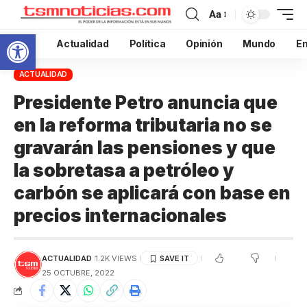
Aa
Abrir barra de herramientas
Inicio
Actualidad
Política
Opinión
Mundo
En
ACTUALIDAD
Presidente Petro anuncia que
en la reforma tributaria no se
gravarán las pensiones y que
la sobretasa a petróleo y
carbón se aplicará con base en
precios internacionales
ACTUALIDAD
1.2K VIEWS
25 OCTUBRE, 2022