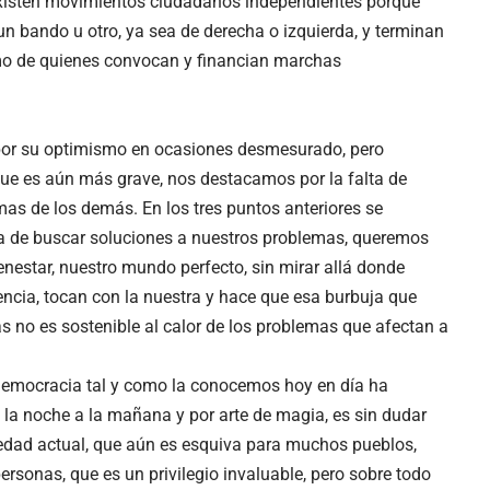
o existen movimientos ciudadanos independientes porque
un bando u otro, ya sea de derecha o izquierda, y terminan
mo de quienes convocan y financian marchas
, por su optimismo en ocasiones desmesurado, pero
 que es aún más grave, nos destacamos por la falta de
emas de los demás. En los tres puntos anteriores se
ra de buscar soluciones a nuestros problemas, queremos
ienestar, nuestro mundo perfecto, sin mirar allá donde
uencia, tocan con la nuestra y hace que esa burbuja que
s no es sostenible al calor de los problemas que afectan a
emocracia tal y como la conocemos hoy en día ha
 la noche a la mañana y por arte de magia, es sin dudar
edad actual, que aún es esquiva para muchos pueblos,
rsonas, que es un privilegio invaluable, pero sobre todo