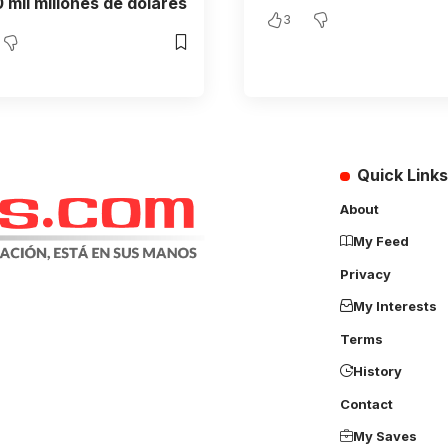
 mil millones de dólares
3
Quick Links
About
My Feed
Privacy
My Interests
Terms
History
Contact
My Saves