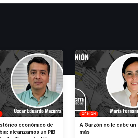
N
OPINIÓN
istórico económico de
A Garzón no le cabe un 
ia: alcanzamos un PIB
más