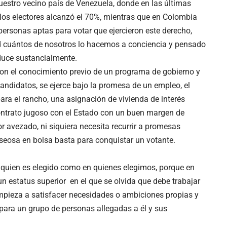
uestro vecino país de Venezuela, donde en las últimas
e los electores alcanzó el 70%, mientras que en Colombia
personas aptas para votar que ejercieron este derecho,
 cuántos de nosotros lo hacemos a conciencia y pensado
educe sustancialmente.
con el conocimiento previo de un programa de gobierno y
candidatos, se ejerce bajo la promesa de un empleo, el
ara el rancho, una asignación de vivienda de interés
contrato jugoso con el Estado con un buen margen de
or avezado, ni siquiera necesita recurrir a promesas
seosa en bolsa basta para conquistar un votante.
n quien es elegido como en quienes elegimos, porque en
n estatus superior en el que se olvida que debe trabajar
empieza a satisfacer necesidades o ambiciones propias y
o para un grupo de personas allegadas a él y sus