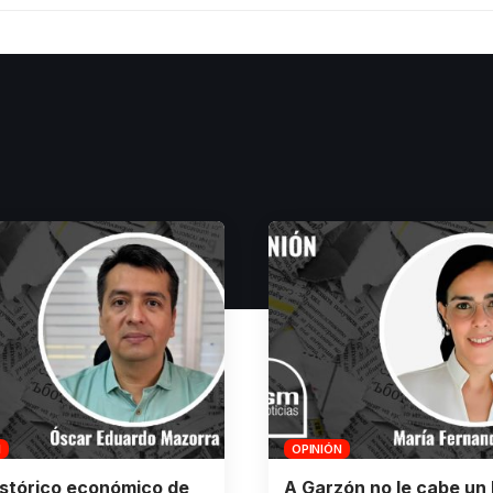
N
OPINIÓN
istórico económico de
A Garzón no le cabe un 