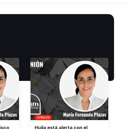
OPINIÓN
loco
Huila está alerta con el