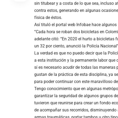
sin titubear y a costa de lo que sea, incluso 
contra estos, generando en algunas ocasiones
física de éstos.
Así tituló el portal web Infobae hace algunos
“Cada hora se roban dos bicicletas en Colom
adelante citó: “En 2020 el hurto a bicicletas f
un 32 por ciento, anunció la Policía Nacional”
La verdad es que no puedo decir que la Polic
a esta institución y la permanente labor que 
sí es necesario acudir de todas las maneras 
gustan de la práctica de esta disciplina, ya 
para poder continuar con este maravilloso de
Tengo conocimiento que en algunas metrópoli
garantizar la seguridad de algunos grupos de 
tuvieron que reunirse para crear un fondo e
de acompañar sus recorridos, disminuyendo as
armas traumáticas, portar tambos u otro tip