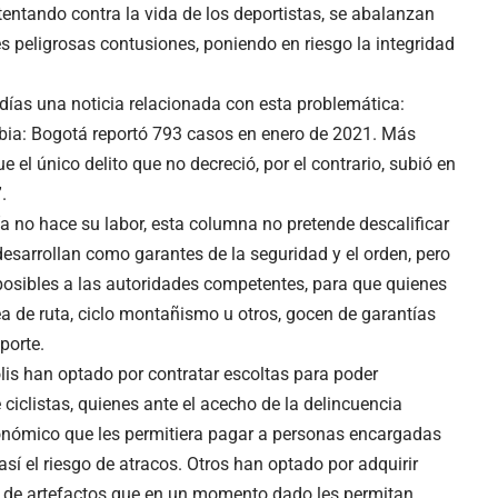
atentando contra la vida de los deportistas, se abalanzan
 peligrosas contusiones, poniendo en riesgo la integridad
 días una noticia relacionada con esta problemática:
bia: Bogotá reportó 793 casos en enero de 2021. Más
ue el único delito que no decreció, por el contrario, subió en
.
ía no hace su labor, esta columna no pretende descalificar
desarrollan como garantes de la seguridad y el orden, pero
posibles a las autoridades competentes, para que quienes
sea de ruta, ciclo montañismo u otros, gocen de garantías
porte.
s han optado por contratar escoltas para poder
ciclistas, quienes ante el acecho de la delincuencia
conómico que les permitiera pagar a personas encargadas
í el riesgo de atracos. Otros han optado por adquirir
o de artefactos que en un momento dado les permitan