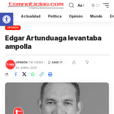
Aa
Abrir barra de herramientas
Inicio
Actualidad
Política
Opinión
Mundo
En
OPINIÓN
Edgar Artunduaga levantaba
ampolla
OPINIÓN
1.1K VIEWS
25 JUNIO, 2021