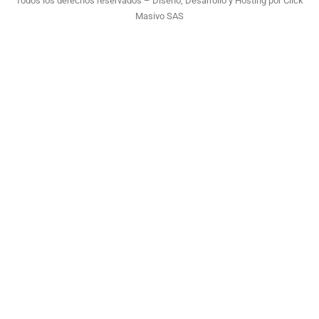
Todos los derechos reservados – Diseño, Desarrollo y Hosting por
Click
Masivo SAS