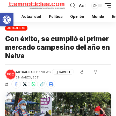
Aa
Abrir barra de herramientas
Inicio
Actualidad
Política
Opinión
Mundo
En
ACTUALIDAD
Con éxito, se cumplió el primer
mercado campesino del año en
Neiva
ACTUALIDAD
1.1K VIEWS
29 MARZO, 2021